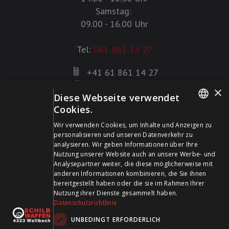
Samstag:
09.00 - 16.00 Uhr
Tel:
061 861 14 27
+41 61 861 14 27
+41 61 861 14 01
×
Diese Webseite verwendet
info@schildwaffen.ch
Cookies.
GERMAN
Zahlungsmittel
Wir verwenden Cookies, um Inhalte und Anzeigen zu
personalisieren und unseren Datenverkehr zu
FRENCH
analysieren. Wir geben Informationen über Ihre
Nutzung unserer Website auch an unsere Werbe- und
Analysepartner weiter, die diese möglicherweise mit
anderen Informationen kombinieren, die Sie ihnen
bereitgestellt haben oder die sie im Rahmen Ihrer
Besuchen Sie uns in den Sozialen Medien und bleiben Sie
Nutzung ihrer Dienste gesammelt haben.
Datenschutzrichtlinie
auf dem Laufenden!
UNBEDINGT ERFORDERLICH