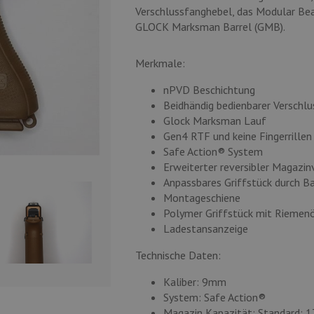
Verschlussfanghebel, das Modular Bea
GLOCK Marksman Barrel (GMB).
Merkmale:
nPVD Beschichtung
Beidhändig bedienbarer Verschl
Glock Marksman Lauf
Gen4 RTF und keine Fingerrillen
Safe Action® System
Erweiterter reversibler Magazin
Anpassbares Griffstück durch B
Montageschiene
Polymer Griffstück mit Riemen
Ladestansanzeige
Technische Daten:
Kaliber: 9mm
System: Safe Action®
Magazin Kapazität: Standard: 1