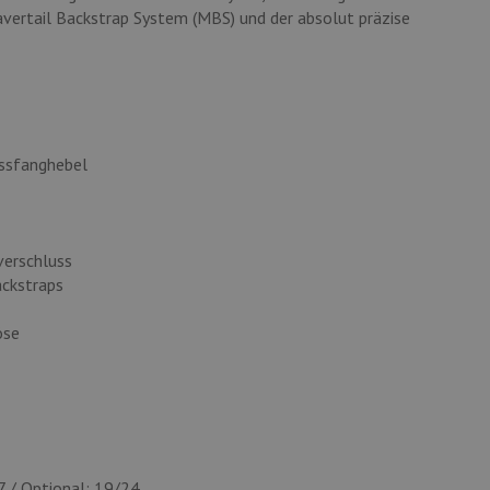
vertail Backstrap System (MBS) und der absolut präzise
ussfanghebel
verschluss
ackstraps
öse
7 / Optional: 19/24