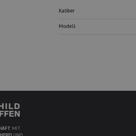
Kaliber
Modell
HÄFT
MIT
HEREI
UND