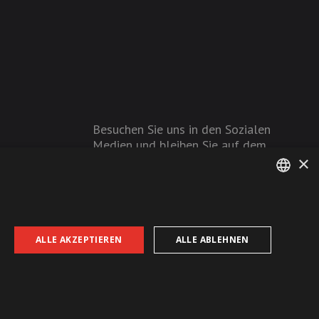
Besuchen Sie uns in den Sozialen
Medien und bleiben Sie auf dem
×
Laufenden!
GERMAN
FRENCH
ALLE AKZEPTIEREN
ALLE ABLEHNEN
AGB
Datenschutz
Impressum