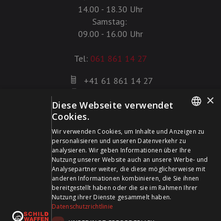
14.00 - 18.30 Uhr
Samstag:
09.00 - 16.00 Uhr
Tel:
061 861 14 27
+41 61 861 14 27
+41 61 861 14 01
×
Diese Webseite verwendet
info@schildwaffen.ch
Cookies.
GERMAN
Zahlungsmittel
Wir verwenden Cookies, um Inhalte und Anzeigen zu
personalisieren und unseren Datenverkehr zu
FRENCH
analysieren. Wir geben Informationen über Ihre
Nutzung unserer Website auch an unsere Werbe- und
Analysepartner weiter, die diese möglicherweise mit
anderen Informationen kombinieren, die Sie ihnen
bereitgestellt haben oder die sie im Rahmen Ihrer
Besuchen Sie uns in den Sozialen Medien und bleiben Sie
Nutzung ihrer Dienste gesammelt haben.
Datenschutzrichtlinie
auf dem Laufenden!