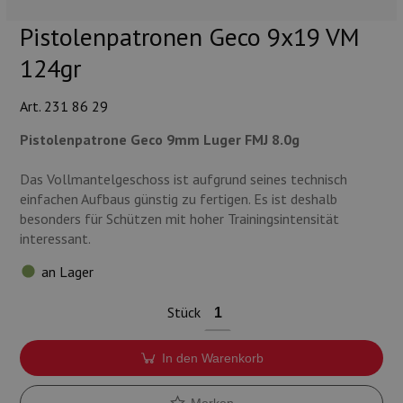
Munition
Pistolenpatronen Geco 9x19 VM
Waffen
124gr
Lampen und Zubehör
Art. 231 86 29
Pistolenpatrone Geco 9mm Luger FMJ 8.0g
Das Vollmantelgeschoss ist aufgrund seines technisch
einfachen Aufbaus günstig zu fertigen. Es ist deshalb
besonders für Schützen mit hoher Trainingsintensität
interessant.
an Lager
Stück
In den Warenkorb
Merken