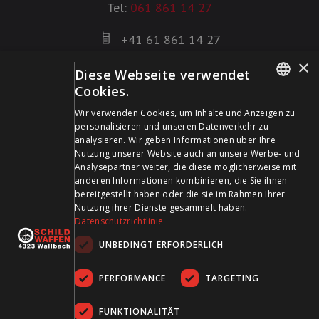
Tel:
061 861 14 27
+41 61 861 14 27
+41 61 861 14 01
×
Diese Webseite verwendet
info@schildwaffen.ch
Cookies.
GERMAN
Zahlungsmittel
Wir verwenden Cookies, um Inhalte und Anzeigen zu
personalisieren und unseren Datenverkehr zu
FRENCH
analysieren. Wir geben Informationen über Ihre
Nutzung unserer Website auch an unsere Werbe- und
Analysepartner weiter, die diese möglicherweise mit
anderen Informationen kombinieren, die Sie ihnen
bereitgestellt haben oder die sie im Rahmen Ihrer
Besuchen Sie uns in den Sozialen Medien und bleiben Sie
Nutzung ihrer Dienste gesammelt haben.
Datenschutzrichtlinie
auf dem Laufenden!
UNBEDINGT ERFORDERLICH
PERFORMANCE
TARGETING
FUNKTIONALITÄT