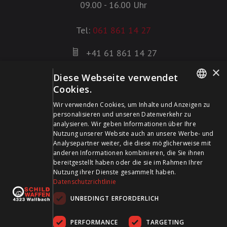
09.00 - 16.00 Uhr
Tel:
061 861 14 27
+41 61 861 14 27
+41 61 861 14 01
×
Diese Webseite verwendet
info@schildwaffen.ch
Cookies.
GERMAN
Zahlungsmittel
Wir verwenden Cookies, um Inhalte und Anzeigen zu
personalisieren und unseren Datenverkehr zu
FRENCH
analysieren. Wir geben Informationen über Ihre
Nutzung unserer Website auch an unsere Werbe- und
Analysepartner weiter, die diese möglicherweise mit
anderen Informationen kombinieren, die Sie ihnen
bereitgestellt haben oder die sie im Rahmen Ihrer
Besuchen Sie uns in den Sozialen Medien und bleiben Sie
Nutzung ihrer Dienste gesammelt haben.
Datenschutzrichtlinie
auf dem Laufenden!
UNBEDINGT ERFORDERLICH
PERFORMANCE
TARGETING