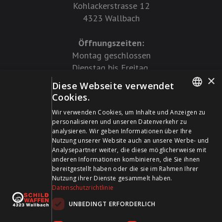
Kohlackerstrasse 12
4323 Wallbach
Öffnungszeiten:
Montag geschlossen
Dienstag bis Freitag
×
09.00 - 12.00 Uhr
Diese Webseite verwendet
14.00 - 18.30 Uhr
Cookies.
Samstag:
GERMAN
Wir verwenden Cookies, um Inhalte und Anzeigen zu
09.00 - 16.00 Uhr
personalisieren und unseren Datenverkehr zu
FRENCH
analysieren. Wir geben Informationen über Ihre
Nutzung unserer Website auch an unsere Werbe- und
Tel:
061 861 14 27
Analysepartner weiter, die diese möglicherweise mit
anderen Informationen kombinieren, die Sie ihnen
+41 61 861 14 27
bereitgestellt haben oder die sie im Rahmen Ihrer
+41 61 861 14 01
Nutzung ihrer Dienste gesammelt haben.
Datenschutzrichtlinie
info@schildwaffen.ch
UNBEDINGT ERFORDERLICH
Zahlungsmittel