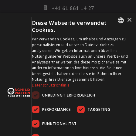
+41 61 861 14 27
+41 61 861 14 01
×
Diese Webseite verwendet
info@schildwaffen.ch
Cookies.
GERMAN
Zahlungsmittel
Wir verwenden Cookies, um Inhalte und Anzeigen zu
personalisieren und unseren Datenverkehr zu
FRENCH
analysieren. Wir geben Informationen über Ihre
Nutzung unserer Website auch an unsere Werbe- und
Analysepartner weiter, die diese möglicherweise mit
anderen Informationen kombinieren, die Sie ihnen
bereitgestellt haben oder die sie im Rahmen Ihrer
Besuchen Sie uns in den Sozialen Medien und bleiben Sie
Nutzung ihrer Dienste gesammelt haben.
Datenschutzrichtlinie
auf dem Laufenden!
UNBEDINGT ERFORDERLICH
PERFORMANCE
TARGETING
FUNKTIONALITÄT