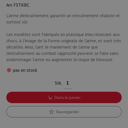
Munitions
Art FSTKBC
L'arme d'entraînement garantit un entraînement réaliste et
Armes
surtout sûr.
Lampes et accessoires
Les modèles sont fabriqués en plastique bleu résistant aux
chocs, à l'image de la forme originale de l'arme, et sont très
détaillés. Ainsi, tant le maniement de l'arme que
l'entraînement au combat rapproché peuvent se faire sans
endommager l'arme ou augmenter le risque de blessure.
pas en stock
Stk.
Dans le panier
Sauvegarder