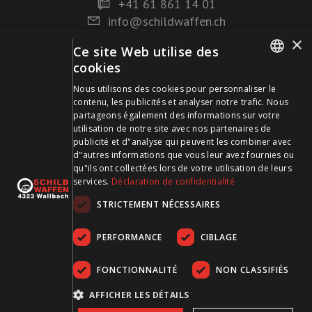
+41 61 861 14 01
info@schildwaffen.ch
×
Ce site Web utilise des
Mode de paiement
cookies
GERMAN
Nous utilisons des cookies pour personnaliser le
contenu, les publicités et analyser notre trafic. Nous
FRENCH
partageons également des informations sur votre
utilisation de notre site avec nos partenaires de
publicité et d"analyse qui peuvent les combiner avec
Visitez-nous sur les médias sociaux et restez à jour !
d"autres informations que vous leur avez fournies ou
qu"ils ont collectées lors de votre utilisation de leurs
services.
Déclaration de confidentialité
STRICTEMENT NÉCESSAIRES
PERFORMANCE
CIBLAGE
FONCTIONNALITÉ
NON CLASSIFIÉS
CGDV
Protection des données
Empreinte
AFFICHER LES DÉTAILS