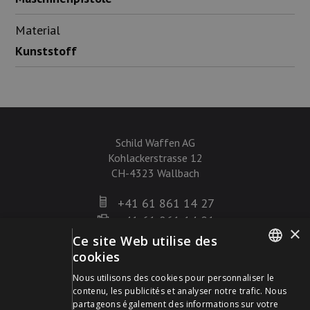
Material
Kunststoff
Schild Waffen AG
Kohlackerstrasse 12
CH-4323 Wallbach
+41 61 861 14 27
+41 61 861 14 01
×
info@schildwaffen.ch
Ce site Web utilise des
cookies
GERMAN
Mode de paiement
Nous utilisons des cookies pour personnaliser le
contenu, les publicités et analyser notre trafic. Nous
FRENCH
partageons également des informations sur votre