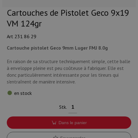
Munitions
Cartouches de Pistolet Geco 9x19
Armes
VM 124gr
Lampes et accessoires
Art 231 86 29
Cartouche pistolet Geco 9mm Luger FMJ 8.0g
En raison de sa structure techniquement simple, cette balle
à enveloppe pleine est peu coûteuse à fabriquer. Elle est
donc particulièrement intéressante pour les tireurs qui
s'entraînent de manière intensive.
en stock
Stk.
Dans le panier
Sauvegarder