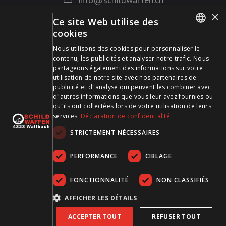
×
Ce site Web utilise des
Mode de paiement
cookies
GERMAN
Nous utilisons des cookies pour personnaliser le
contenu, les publicités et analyser notre trafic. Nous
FRENCH
partageons également des informations sur votre
utilisation de notre site avec nos partenaires de
publicité et d"analyse qui peuvent les combiner avec
Visitez-nous sur les médias sociaux et restez à jour !
d"autres informations que vous leur avez fournies ou
qu"ils ont collectées lors de votre utilisation de leurs
services.
Déclaration de confidentialité
STRICTEMENT NÉCESSAIRES
PERFORMANCE
CIBLAGE
FONCTIONNALITÉ
NON CLASSIFIÉS
CGDV
Protection des données
Empreinte
AFFICHER LES DÉTAILS
ACCEPTER TOUT
REFUSER TOUT