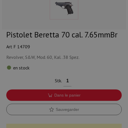
Munitions
Armes
Lampes et accessoires
Pistolet Beretta 70 cal. 7.65mmBr
Art F 14709
Revolver, S&W, Mod. 60, Kal. .38 Spez.
en stock
Stk.
Dans le panier
Sauvegarder