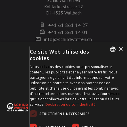
Schild Waffen AG
Kohlackerstrasse 12
CH-4323 Wallbach
+41 61 861 14 27
+41 61 861 14 01
info@schildwaffen.ch
×
Ce site Web utilise des
Mode de paiement
cookies
GERMAN
Nous utilisons des cookies pour personnaliser le
contenu, les publicités et analyser notre trafic. Nous
FRENCH
partageons également des informations sur votre
utilisation de notre site avec nos partenaires de
publicité et d"analyse qui peuvent les combiner avec
Visitez-nous sur les médias sociaux et restez à jour !
d"autres informations que vous leur avez fournies ou
qu"ils ont collectées lors de votre utilisation de leurs
services.
Déclaration de confidentialité
STRICTEMENT NÉCESSAIRES