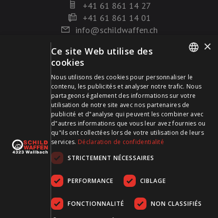
+41 61 861 14 27
+41 61 861 14 01
info@schildwaffen.ch
×
Ce site Web utilise des
Mode de paiement
cookies
GERMAN
Nous utilisons des cookies pour personnaliser le
contenu, les publicités et analyser notre trafic. Nous
FRENCH
partageons également des informations sur votre
utilisation de notre site avec nos partenaires de
publicité et d"analyse qui peuvent les combiner avec
Visitez-nous sur les médias sociaux et restez à jour !
d"autres informations que vous leur avez fournies ou
qu"ils ont collectées lors de votre utilisation de leurs
services.
Déclaration de confidentialité
STRICTEMENT NÉCESSAIRES
PERFORMANCE
CIBLAGE
FONCTIONNALITÉ
NON CLASSIFIÉS
CGDV
Protection des données
Empreinte