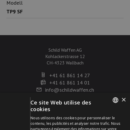
Modell
TP9 SF
Schild Waffen AG
Kohlackerstrasse 12
CH-4323 Wallbach
+41 61 861 14 27
+41 61 861 14 01
info@schildwaffen.ch
×
Ce site Web utilise des
Mode de paiement
cookies
GERMAN
Nous utilisons des cookies pour personnaliser le
contenu, les publicités et analyser notre trafic. Nous
FRENCH
partageons également des informations sur votre