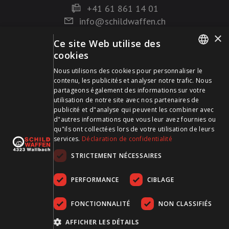
+41 61 861 14 01
info@schildwaffen.ch
×
Ce site Web utilise des
Mode de paiement
cookies
GERMAN
Nous utilisons des cookies pour personnaliser le
contenu, les publicités et analyser notre trafic. Nous
FRENCH
partageons également des informations sur votre
utilisation de notre site avec nos partenaires de
publicité et d"analyse qui peuvent les combiner avec
Visitez-nous sur les médias sociaux et restez à jour !
d"autres informations que vous leur avez fournies ou
qu"ils ont collectées lors de votre utilisation de leurs
services.
Déclaration de confidentialité
STRICTEMENT NÉCESSAIRES
PERFORMANCE
CIBLAGE
FONCTIONNALITÉ
NON CLASSIFIÉS
CGDV
Protection des données
Empreinte
AFFICHER LES DÉTAILS