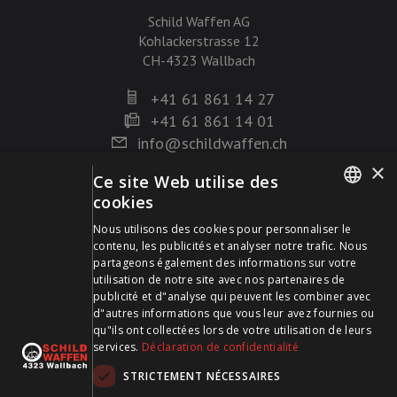
Schild Waffen AG
Kohlackerstrasse 12
CH-4323 Wallbach
+41 61 861 14 27
+41 61 861 14 01
info@schildwaffen.ch
×
Ce site Web utilise des
Mode de paiement
cookies
GERMAN
Nous utilisons des cookies pour personnaliser le
contenu, les publicités et analyser notre trafic. Nous
FRENCH
partageons également des informations sur votre
utilisation de notre site avec nos partenaires de
publicité et d"analyse qui peuvent les combiner avec
Visitez-nous sur les médias sociaux et restez à jour !
d"autres informations que vous leur avez fournies ou
qu"ils ont collectées lors de votre utilisation de leurs
services.
Déclaration de confidentialité
STRICTEMENT NÉCESSAIRES