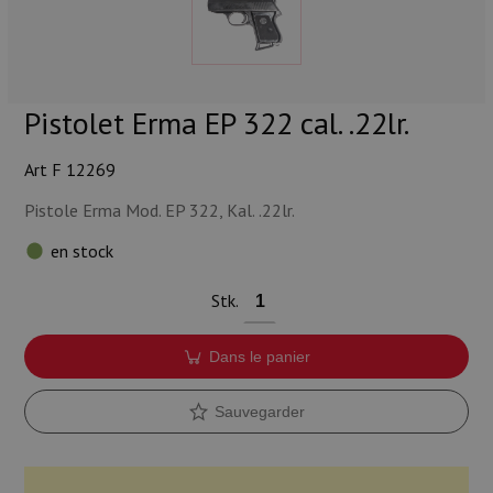
Munitions
Armes
Pistolet Erma EP 322 cal. .22lr.
Lampes et accessoires
Art F 12269
Pistole Erma Mod. EP 322, Kal. .22lr.
en stock
Stk.
Dans le panier
Sauvegarder