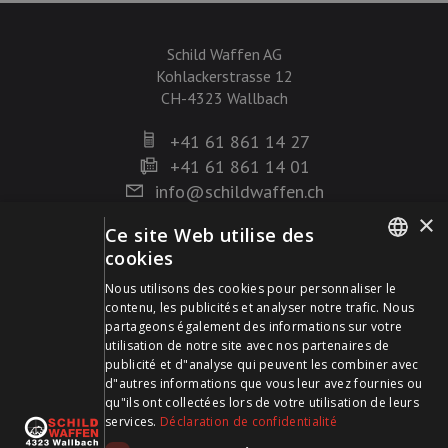
Schild Waffen AG
Kohlackerstrasse 12
CH-4323 Wallbach
+41 61 861 14 27
+41 61 861 14 01
info@schildwaffen.ch
×
Ce site Web utilise des
Mode de paiement
cookies
GERMAN
Nous utilisons des cookies pour personnaliser le
contenu, les publicités et analyser notre trafic. Nous
FRENCH
partageons également des informations sur votre
utilisation de notre site avec nos partenaires de
publicité et d"analyse qui peuvent les combiner avec
Visitez-nous sur les médias sociaux et restez à jour !
d"autres informations que vous leur avez fournies ou
qu"ils ont collectées lors de votre utilisation de leurs
services.
Déclaration de confidentialité