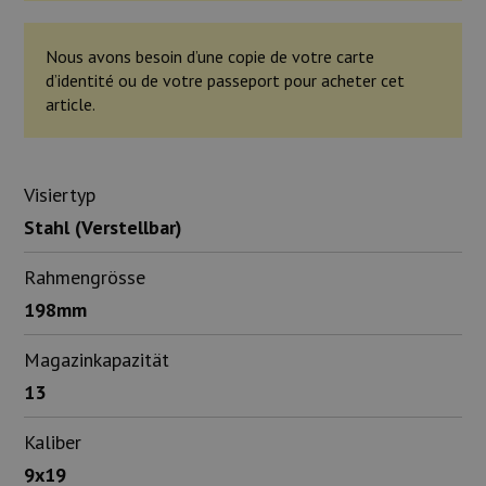
Nous avons besoin d’une copie de votre carte
d’identité ou de votre passeport pour acheter cet
article.
Visiertyp
Stahl (Verstellbar)
Rahmengrösse
198mm
Magazinkapazität
13
Kaliber
9x19