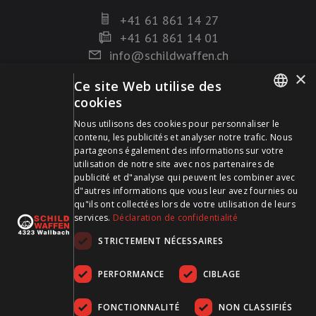
+41 61 861 14 27
+41 61 861 14 01
info@schildwaffen.ch
×
Ce site Web utilise des
Mode de paiement
cookies
GERMAN
Nous utilisons des cookies pour personnaliser le
contenu, les publicités et analyser notre trafic. Nous
FRENCH
partageons également des informations sur votre
utilisation de notre site avec nos partenaires de
publicité et d"analyse qui peuvent les combiner avec
Visitez-nous sur les médias sociaux et restez à jour !
d"autres informations que vous leur avez fournies ou
qu"ils ont collectées lors de votre utilisation de leurs
services.
Déclaration de confidentialité
STRICTEMENT NÉCESSAIRES
PERFORMANCE
CIBLAGE
FONCTIONNALITÉ
NON CLASSIFIÉS