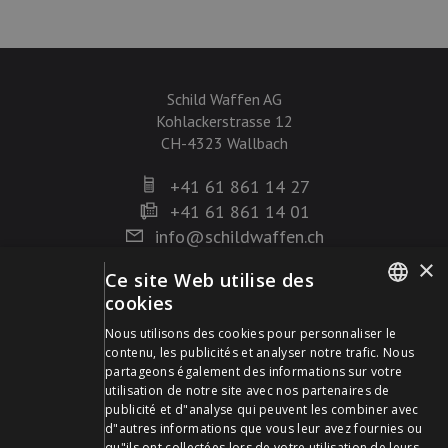
Schild Waffen AG
Kohlackerstrasse 12
CH-4323 Wallbach
+41 61 861 14 27
+41 61 861 14 01
info@schildwaffen.ch
×
Ce site Web utilise des
Mode de paiement
cookies
GERMAN
Nous utilisons des cookies pour personnaliser le
contenu, les publicités et analyser notre trafic. Nous
FRENCH
partageons également des informations sur votre
utilisation de notre site avec nos partenaires de
publicité et d"analyse qui peuvent les combiner avec
Visitez-nous sur les médias sociaux et restez à jour !
d"autres informations que vous leur avez fournies ou
qu"ils ont collectées lors de votre utilisation de leurs