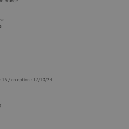
on orange
use
e
: 15 / en option : 17/10/24
g