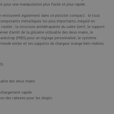
nt pour une manipulation plus facile et plus rapide.
e retrouvent également dans ce pistolet compact : le tout
omposants métalliques les plus importants, inégalé en
 rouille ; la structure antidérapante du cadre Gen5, le support
vier d'arrêt de la glissière utilisable des deux mains, le
ckstrap (MBS) pour un réglage personnalisé, le système
nde entier et les supports de chargeur orange bien visibles.
OS
lisable des deux mains
 chargement rapide
on des rainures pour les doigts