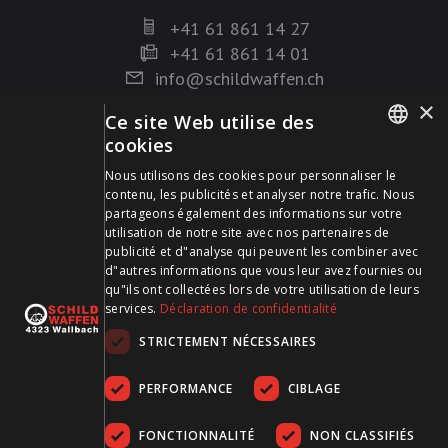
+41 61 861 14 27
+41 61 861 14 01
info@schildwaffen.ch
×
Ce site Web utilise des
Mode de paiement
cookies
GERMAN
Nous utilisons des cookies pour personnaliser le
contenu, les publicités et analyser notre trafic. Nous
FRENCH
partageons également des informations sur votre
utilisation de notre site avec nos partenaires de
publicité et d"analyse qui peuvent les combiner avec
Visitez-nous sur les médias sociaux et restez à jour !
d"autres informations que vous leur avez fournies ou
qu"ils ont collectées lors de votre utilisation de leurs
services.
Déclaration de confidentialité
STRICTEMENT NÉCESSAIRES
PERFORMANCE
CIBLAGE
FONCTIONNALITÉ
NON CLASSIFIÉS