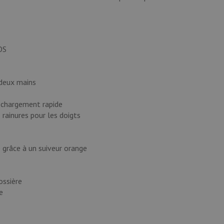
OS
 deux mains
 chargement rapide
 rainures pour les doigts
 grâce à un suiveur orange
ossière
e