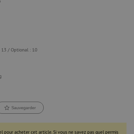
s
 13 / Optional : 10
g
Sauvegarder
el pour acheter cet article. Si vous ne savez pas quel permis