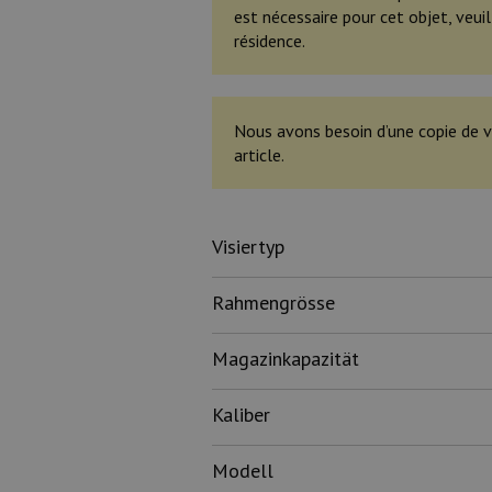
est nécessaire pour cet objet, veu
résidence.
Nous avons besoin d’une copie de v
article.
Visiertyp
Rahmengrösse
Magazinkapazität
Kaliber
Modell