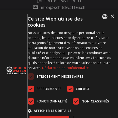
+41 61 861 14 01
info@schildwaffen.ch
×
Ce site Web utilise des
Mode de paiement
cookies
GERMAN
Nous utilisons des cookies pour personnaliser le
contenu, les publicités et analyser notre trafic. Nous
FRENCH
partageons également des informations sur votre
utilisation de notre site avec nos partenaires de
publicité et d"analyse qui peuvent les combiner avec
Visitez-nous sur les médias sociaux et restez à jour !
d"autres informations que vous leur avez fournies ou
qu"ils ont collectées lors de votre utilisation de leurs
services.
Déclaration de confidentialité
STRICTEMENT NÉCESSAIRES
PERFORMANCE
CIBLAGE
FONCTIONNALITÉ
NON CLASSIFIÉS
CGDV
Protection des données
Empreinte
AFFICHER LES DÉTAILS