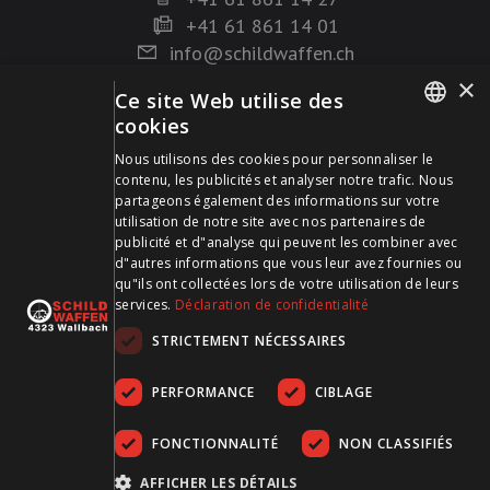
+41 61 861 14 01
info@schildwaffen.ch
×
Ce site Web utilise des
Mode de paiement
cookies
GERMAN
Nous utilisons des cookies pour personnaliser le
contenu, les publicités et analyser notre trafic. Nous
FRENCH
partageons également des informations sur votre
utilisation de notre site avec nos partenaires de
publicité et d"analyse qui peuvent les combiner avec
Visitez-nous sur les médias sociaux et restez à jour !
d"autres informations que vous leur avez fournies ou
qu"ils ont collectées lors de votre utilisation de leurs
services.
Déclaration de confidentialité
STRICTEMENT NÉCESSAIRES
PERFORMANCE
CIBLAGE
FONCTIONNALITÉ
NON CLASSIFIÉS
CGDV
Protection des données
Empreinte
AFFICHER LES DÉTAILS