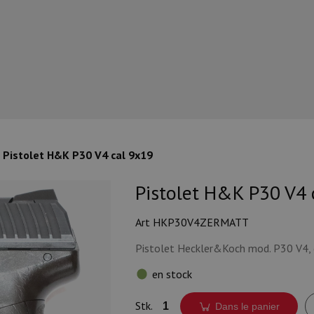
Pistolet H&K P30 V4 cal 9x19
Pistolet H&K P30 V4 
Art HKP30V4ZERMATT
Pistolet Heckler&Koch mod. P30 V4, 
en stock
Stk.
Dans le panier