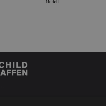
Modell
VEC
R