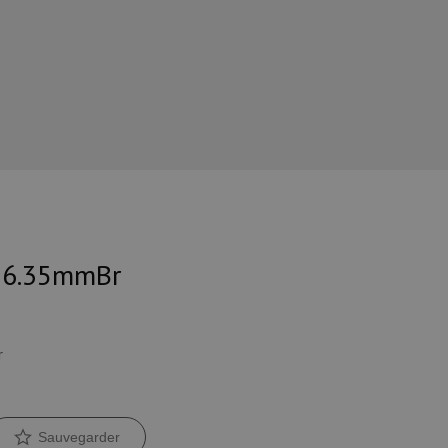
. 6.35mmBr
r
Sauvegarder