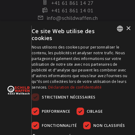
+41 61 861 14 27
+41 61 861 14 01
info@schildwaffen.ch
×
Ce site Web utilise des
Mode de paiement
cookies
GERMAN
Nous utilisons des cookies pour personnaliser le
contenu, les publicités et analyser notre trafic. Nous
FRENCH
partageons également des informations sur votre
utilisation de notre site avec nos partenaires de
publicité et d"analyse qui peuvent les combiner avec
Visitez-nous sur les médias sociaux et restez à jour !
d"autres informations que vous leur avez fournies ou
qu"ils ont collectées lors de votre utilisation de leurs
services.
Déclaration de confidentialité
STRICTEMENT NÉCESSAIRES
PERFORMANCE
CIBLAGE
FONCTIONNALITÉ
NON CLASSIFIÉS
CGDV
Protection des données
Empreinte