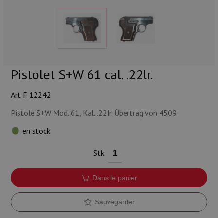
Munitions
Armes
Lampes et accessoires
Pistolet S+W 61 cal. .22lr.
Art F 12242
Pistole S+W Mod. 61, Kal. .22lr. Übertrag von 4509
en stock
Stk.
Dans le panier
Sauvegarder