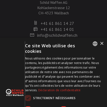
Schild Waffen AG
Kohlackerstrasse 12
CH-4323 Wallbach
+41 61 861 14 27
+41 61 861 14 01
info@schildwaffen.ch
×
Ce site Web utilise des
Mode de paiement
cookies
GERMAN
Nous utilisons des cookies pour personnaliser le
contenu, les publicités et analyser notre trafic. Nous
FRENCH
partageons également des informations sur votre
utilisation de notre site avec nos partenaires de
publicité et d"analyse qui peuvent les combiner avec
Visitez-nous sur les médias sociaux et restez à jour !
d"autres informations que vous leur avez fournies ou
qu"ils ont collectées lors de votre utilisation de leurs
services.
Déclaration de confidentialité
STRICTEMENT NÉCESSAIRES