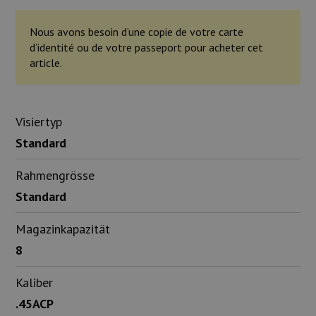
Nous avons besoin d’une copie de votre carte
d’identité ou de votre passeport pour acheter cet
article.
Visiertyp
Standard
Rahmengrösse
Standard
Magazinkapazität
8
Kaliber
.45ACP