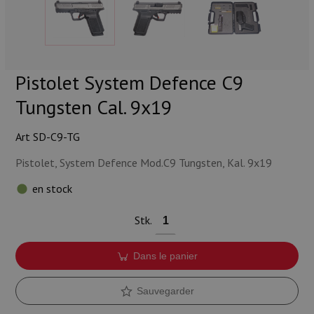
Munitions
Armes
Lampes et accessoires
Pistolet System Defence C9
Tungsten Cal. 9x19
Art SD-C9-TG
Pistolet, System Defence Mod.C9 Tungsten, Kal. 9x19
en stock
Stk.
Dans le panier
Sauvegarder