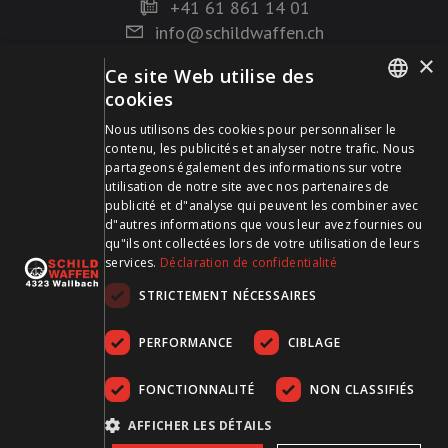
+41 61 861 14 01
info@schildwaffen.ch
×
Ce site Web utilise des
Mode de paiement
cookies
GERMAN
Nous utilisons des cookies pour personnaliser le
contenu, les publicités et analyser notre trafic. Nous
FRENCH
partageons également des informations sur votre
utilisation de notre site avec nos partenaires de
publicité et d"analyse qui peuvent les combiner avec
Visitez-nous sur les médias sociaux et restez à jour !
d"autres informations que vous leur avez fournies ou
qu"ils ont collectées lors de votre utilisation de leurs
services.
Déclaration de confidentialité
STRICTEMENT NÉCESSAIRES
PERFORMANCE
CIBLAGE
FONCTIONNALITÉ
NON CLASSIFIÉS
CGDV
Protection des données
Empreinte
AFFICHER LES DÉTAILS