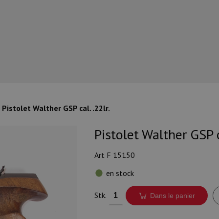
Pistolet Walther GSP cal. .22lr.
Pistolet Walther GSP ca
Art F 15150
en stock
Stk.
Dans le panier