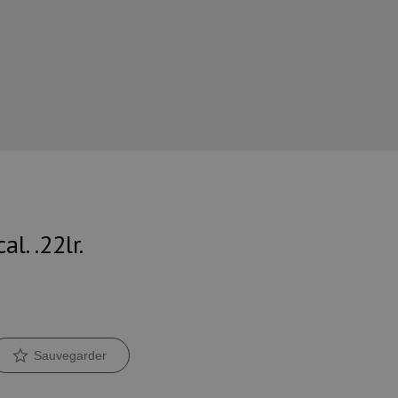
l. .22lr.
Sauvegarder