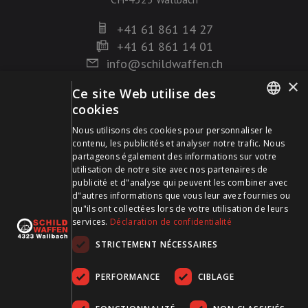
+41 61 861 14 27
+41 61 861 14 01
info@schildwaffen.ch
×
Ce site Web utilise des
Mode de paiement
cookies
GERMAN
Nous utilisons des cookies pour personnaliser le
contenu, les publicités et analyser notre trafic. Nous
FRENCH
partageons également des informations sur votre
utilisation de notre site avec nos partenaires de
publicité et d"analyse qui peuvent les combiner avec
Visitez-nous sur les médias sociaux et restez à jour !
d"autres informations que vous leur avez fournies ou
qu"ils ont collectées lors de votre utilisation de leurs
services.
Déclaration de confidentialité
STRICTEMENT NÉCESSAIRES
PERFORMANCE
CIBLAGE