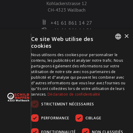
Kohlackerstrasse 12
CH-4323 Wallbach
+41 61 861 14 27
+41 61 861 14 01
×
info@schildwaffen.ch
Ce site Web utilise des
cookies
GERMAN
Mode de paiement
Nous utilisons des cookies pour personnaliser le
contenu, les publicités et analyser notre trafic. Nous
FRENCH
partageons également des informations sur votre
utilisation de notre site avec nos partenaires de
publicité et d"analyse qui peuvent les combiner avec
d"autres informations que vous leur avez fournies ou
qu"ils ont collectées lors de votre utilisation de leurs
Visitez-nous sur les médias sociaux et restez à jour !
services.
Déclaration de confidentialité
STRICTEMENT NÉCESSAIRES
PERFORMANCE
CIBLAGE
FONCTIONNALITÉ
NON CLASSIFIÉS