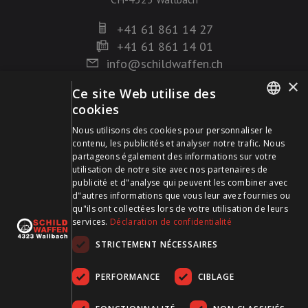
+41 61 861 14 27
+41 61 861 14 01
info@schildwaffen.ch
×
Ce site Web utilise des
Mode de paiement
cookies
GERMAN
Nous utilisons des cookies pour personnaliser le
contenu, les publicités et analyser notre trafic. Nous
FRENCH
partageons également des informations sur votre
utilisation de notre site avec nos partenaires de
publicité et d"analyse qui peuvent les combiner avec
Visitez-nous sur les médias sociaux et restez à jour !
d"autres informations que vous leur avez fournies ou
qu"ils ont collectées lors de votre utilisation de leurs
services.
Déclaration de confidentialité
STRICTEMENT NÉCESSAIRES
PERFORMANCE
CIBLAGE