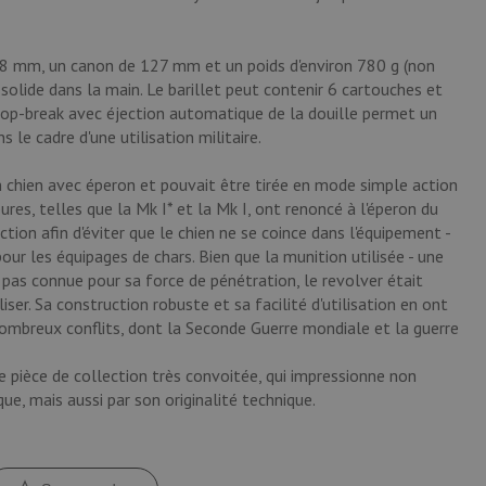
68 mm, un canon de 127 mm et un poids d'environ 780 g (non
solide dans la main. Le barillet peut contenir 6 cartouches et
top-break avec éjection automatique de la douille permet un
le cadre d'une utilisation militaire.
un chien avec éperon et pouvait être tirée en mode simple action
ures, telles que la Mk I* et la Mk I, ont renoncé à l'éperon du
tion afin d'éviter que le chien ne se coince dans l'équipement -
our les équipages de chars. Bien que la munition utilisée - une
 pas connue pour sa force de pénétration, le revolver était
iser. Sa construction robuste et sa facilité d'utilisation en ont
ombreux conflits, dont la Seconde Guerre mondiale et la guerre
ne pièce de collection très convoitée, qui impressionne non
e, mais aussi par son originalité technique.