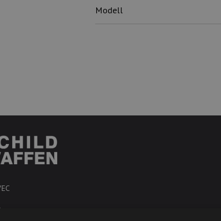
Modell
VEC
R