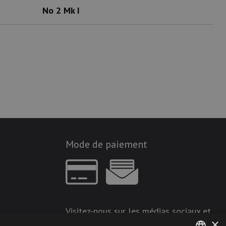
No 2 Mk I
Mode de paiement
Visitez-nous sur les médias sociaux et
×
restez à jour !