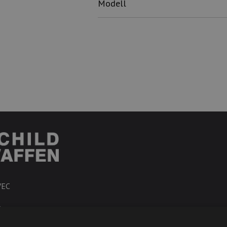
Modell
VEC
R