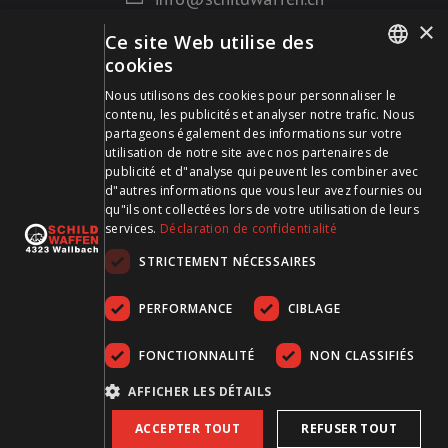
×
Ce site Web utilise des
Mode de paiement
cookies
GERMAN
Nous utilisons des cookies pour personnaliser le
contenu, les publicités et analyser notre trafic. Nous
FRENCH
partageons également des informations sur votre
utilisation de notre site avec nos partenaires de
publicité et d"analyse qui peuvent les combiner avec
Visitez-nous sur les médias sociaux et restez à jour !
d"autres informations que vous leur avez fournies ou
qu"ils ont collectées lors de votre utilisation de leurs
services.
Déclaration de confidentialité
STRICTEMENT NÉCESSAIRES
PERFORMANCE
CIBLAGE
FONCTIONNALITÉ
NON CLASSIFIÉS
CGDV
Protection des données
Empreinte
AFFICHER LES DÉTAILS
ACCEPTER TOUT
REFUSER TOUT