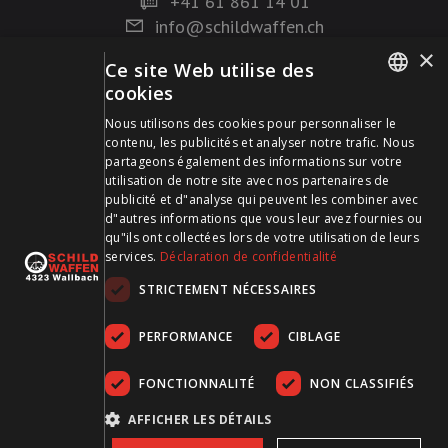
+41 61 861 14 01
info@schildwaffen.ch
×
Ce site Web utilise des
Mode de paiement
cookies
GERMAN
Nous utilisons des cookies pour personnaliser le
contenu, les publicités et analyser notre trafic. Nous
FRENCH
partageons également des informations sur votre
utilisation de notre site avec nos partenaires de
publicité et d"analyse qui peuvent les combiner avec
Visitez-nous sur les médias sociaux et restez à jour !
d"autres informations que vous leur avez fournies ou
qu"ils ont collectées lors de votre utilisation de leurs
services.
Déclaration de confidentialité
STRICTEMENT NÉCESSAIRES
PERFORMANCE
CIBLAGE
FONCTIONNALITÉ
NON CLASSIFIÉS
CGDV
Protection des données
Empreinte
AFFICHER LES DÉTAILS