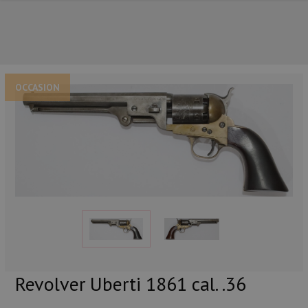
OCCASION
NOS PRINCIPALES MARQUES
Revolver Uberti 1861 cal. .36
NOS CATÉGORIES PRINCIPALES