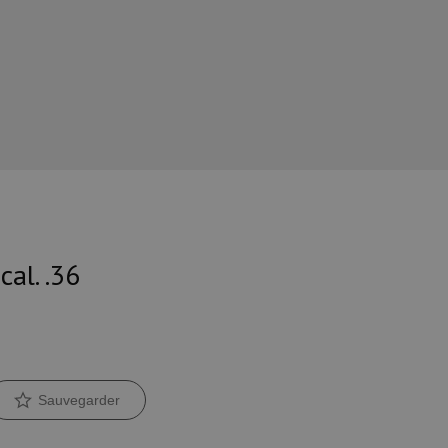
al. .36
Sauvegarder