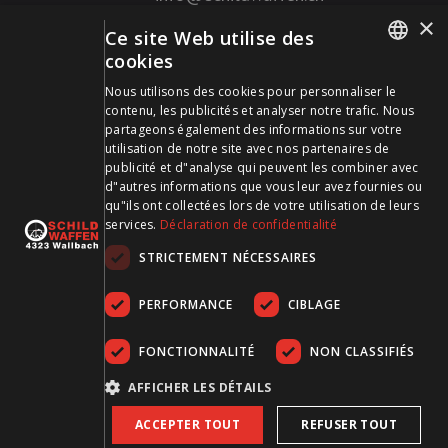
×
Ce site Web utilise des
Mode de paiement
cookies
GERMAN
Nous utilisons des cookies pour personnaliser le
contenu, les publicités et analyser notre trafic. Nous
FRENCH
partageons également des informations sur votre
utilisation de notre site avec nos partenaires de
publicité et d"analyse qui peuvent les combiner avec
Visitez-nous sur les médias sociaux et restez à jour !
d"autres informations que vous leur avez fournies ou
qu"ils ont collectées lors de votre utilisation de leurs
services.
Déclaration de confidentialité
STRICTEMENT NÉCESSAIRES
PERFORMANCE
CIBLAGE
FONCTIONNALITÉ
NON CLASSIFIÉS
CGDV
Protection des données
Empreinte
AFFICHER LES DÉTAILS
ACCEPTER TOUT
REFUSER TOUT