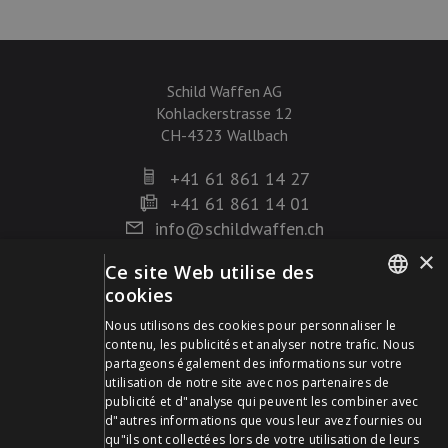
Schild Waffen AG
Kohlackerstrasse 12
CH-4323 Wallbach
+41 61 861 14 27
+41 61 861 14 01
info@schildwaffen.ch
×
Ce site Web utilise des
Mode de paiement
cookies
GERMAN
Nous utilisons des cookies pour personnaliser le
contenu, les publicités et analyser notre trafic. Nous
FRENCH
partageons également des informations sur votre
utilisation de notre site avec nos partenaires de
publicité et d"analyse qui peuvent les combiner avec
Visitez-nous sur les médias sociaux et restez à jour !
d"autres informations que vous leur avez fournies ou
qu"ils ont collectées lors de votre utilisation de leurs