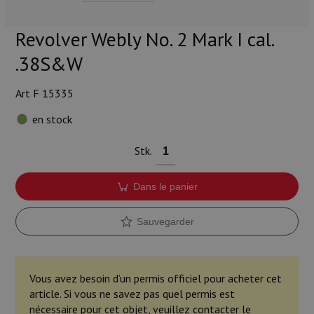
Munitions
Revolver Webly No. 2 Mark I cal.
Armes
.38S&W
Lampes et accessoires
Art F 15335
en stock
Stk.
Dans le panier
Sauvegarder
Vous avez besoin d’un permis officiel pour acheter cet
article. Si vous ne savez pas quel permis est
nécessaire pour cet objet, veuillez contacter le