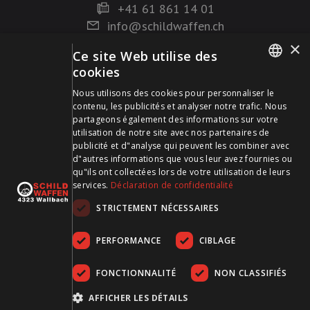
+41 61 861 14 01
info@schildwaffen.ch
×
Ce site Web utilise des
Mode de paiement
cookies
GERMAN
Nous utilisons des cookies pour personnaliser le
contenu, les publicités et analyser notre trafic. Nous
FRENCH
partageons également des informations sur votre
utilisation de notre site avec nos partenaires de
publicité et d"analyse qui peuvent les combiner avec
Visitez-nous sur les médias sociaux et restez à jour !
d"autres informations que vous leur avez fournies ou
qu"ils ont collectées lors de votre utilisation de leurs
services.
Déclaration de confidentialité
STRICTEMENT NÉCESSAIRES
PERFORMANCE
CIBLAGE
FONCTIONNALITÉ
NON CLASSIFIÉS
CGDV
Protection des données
Empreinte
AFFICHER LES DÉTAILS