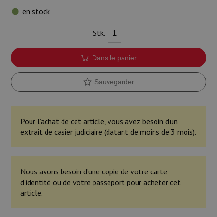
Munitions
en stock
Armes
Stk.
Lampes et accessoires
Dans le panier
Sauvegarder
Pour l’achat de cet article, vous avez besoin d’un
extrait de casier judiciaire (datant de moins de 3 mois).
Nous avons besoin d’une copie de votre carte
d’identité ou de votre passeport pour acheter cet
article.