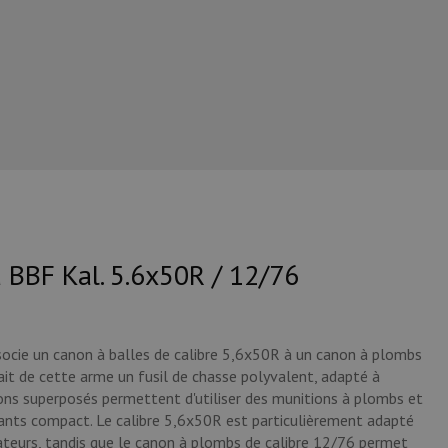
 BBF Kal. 5.6x50R / 12/76
socie un canon à balles de calibre 5,6x50R à un canon à plombs
ait de cette arme un fusil de chasse polyvalent, adapté à
nons superposés permettent d'utiliser des munitions à plombs et
lants compact. Le calibre 5,6x50R est particulièrement adapté
dateurs, tandis que le canon à plombs de calibre 12/76 permet