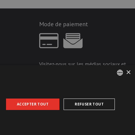
Mode de paiement
Visitez-nous sur les médias sociaux et
×
restez à jour !
GERMAN
FRENCH
ACCEPTER TOUT
REFUSER TOUT
CGDV
Protection des données
Empreinte