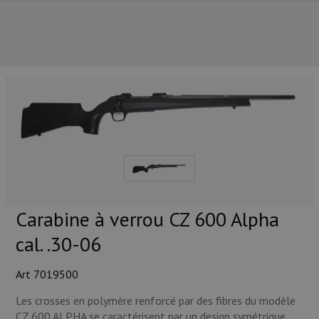
NOS PRINCIPALES MARQUES
Carabine à verrou CZ 600 Alpha
cal. .30-06
Art 7019500
Les crosses en polymère renforcé par des fibres du modèle
NOS CATÉGORIES PRINCIPALES
CZ 600 ALPHA se caractérisent par un design symétrique