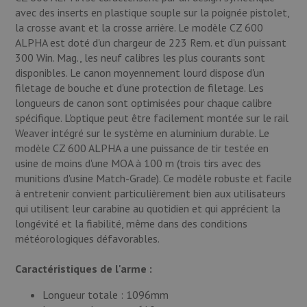
Munitions
avec des inserts en plastique souple sur la poignée pistolet,
la crosse avant et la crosse arrière. Le modèle CZ 600
Armes
ALPHA est doté d'un chargeur de 223 Rem. et d'un puissant
300 Win. Mag., les neuf calibres les plus courants sont
disponibles. Le canon moyennement lourd dispose d'un
Lampes et accessoires
filetage de bouche et d'une protection de filetage. Les
longueurs de canon sont optimisées pour chaque calibre
spécifique. L'optique peut être facilement montée sur le rail
Weaver intégré sur le système en aluminium durable. Le
modèle CZ 600 ALPHA a une puissance de tir testée en
usine de moins d'une MOA à 100 m (trois tirs avec des
munitions d'usine Match-Grade). Ce modèle robuste et facile
à entretenir convient particulièrement bien aux utilisateurs
qui utilisent leur carabine au quotidien et qui apprécient la
longévité et la fiabilité, même dans des conditions
météorologiques défavorables.
Caractéristiques de l'arme :
Longueur totale : 1096mm