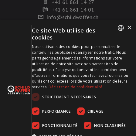
+41 61 861 14 27
+41 61 861 14 01
info@schildwaffen.ch
×
Ce site Web utilise des
Mode de paiement
cookies
GERMAN
Nous utilisons des cookies pour personnaliser le
contenu, les publicités et analyser notre trafic. Nous
FRENCH
partageons également des informations sur votre
utilisation de notre site avec nos partenaires de
publicité et d"analyse qui peuvent les combiner avec
Visitez-nous sur les médias sociaux et restez à jour !
d"autres informations que vous leur avez fournies ou
qu"ils ont collectées lors de votre utilisation de leurs
services.
Déclaration de confidentialité
STRICTEMENT NÉCESSAIRES
PERFORMANCE
CIBLAGE
FONCTIONNALITÉ
NON CLASSIFIÉS
CGDV
Protection des données
Empreinte