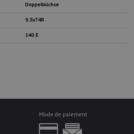
Doppelbüchse
9.3x74R
140 E
Mode de paiement