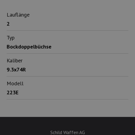
Lauflänge
2
Typ
Bockdoppelbüchse
Kaliber
9.3x74R
Modell
223E
Schild Waffen AG