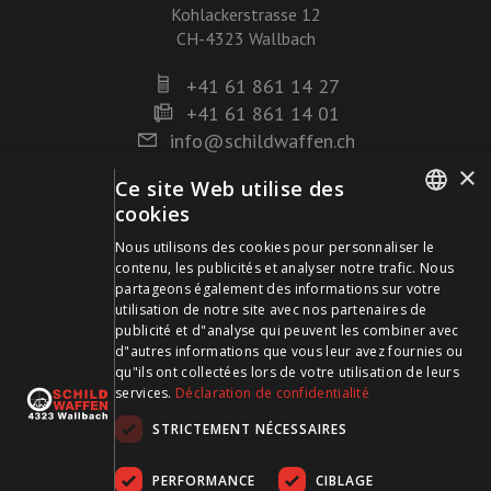
Kohlackerstrasse 12
CH-4323 Wallbach
+41 61 861 14 27
+41 61 861 14 01
info@schildwaffen.ch
×
Ce site Web utilise des
Mode de paiement
cookies
GERMAN
Nous utilisons des cookies pour personnaliser le
contenu, les publicités et analyser notre trafic. Nous
FRENCH
partageons également des informations sur votre
utilisation de notre site avec nos partenaires de
publicité et d"analyse qui peuvent les combiner avec
Visitez-nous sur les médias sociaux et restez à jour !
d"autres informations que vous leur avez fournies ou
qu"ils ont collectées lors de votre utilisation de leurs
services.
Déclaration de confidentialité
STRICTEMENT NÉCESSAIRES
PERFORMANCE
CIBLAGE